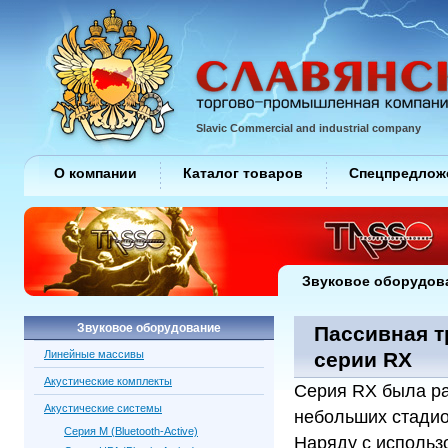
Slavic Commercial and industrial company
О компании
Каталог товаров
Спецпредлож
Звуковое оборудов
Звуковое оборудование
Пассивная т
Линейные массивы
серии RX
Акустические комплекты
Серия RX была ра
Акустические системы
небольших стадио
Серия M (Bluetooth-Active)
Наряду с использ