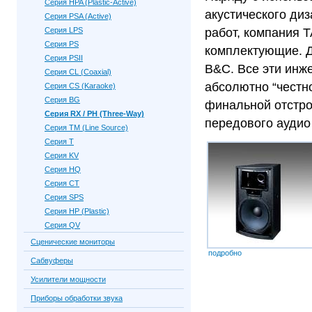
Серия HPA (Plastic-Active)
акустического диз
Серия PSA (Active)
Серия LPS
работ, компания 
Серия PS
комплектующие. Д
Серия PSII
B&C. Все эти инж
Серия CL (Coaxial)
абсолютно “честно
Серия CS (Karaoke)
Серия BG
финальной отстро
Серия RX / PH (Three-Way)
передового аудио
Серия TM (Line Source)
Серия Т
Серия KV
Серия HQ
Серия CT
Серия SPS
Серия HP (Plastic)
Серия QV
Сценические мониторы
подробно
Сабвуферы
Усилители мощности
Приборы обработки звука