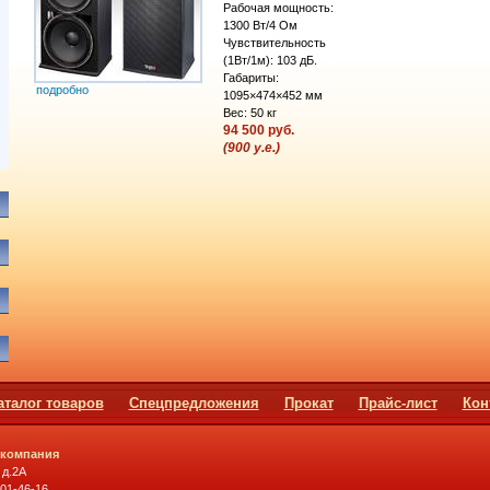
Рабочая мощность:
1300 Вт/4 Ом
Чувствительность
(1Вт/1м): 103 дБ.
Габариты:
подробно
1095×474×452 мм
Вес: 50 кг
94 500 руб.
(900 у.е.)
аталог товаров
Спецпредложения
Прокат
Прайс-лист
Кон
 компания
 д.2А
501-46-16