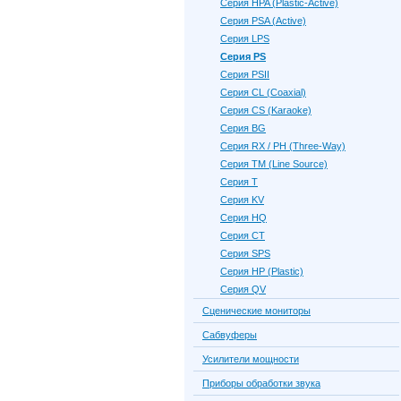
Серия HPA (Plastic-Active)
Серия PSA (Active)
Серия LPS
Серия PS
Серия PSII
Серия CL (Coaxial)
Серия CS (Karaoke)
Серия BG
Серия RX / PH (Three-Way)
Серия TM (Line Source)
Серия Т
Серия KV
Серия HQ
Серия CT
Серия SPS
Серия HP (Plastic)
Серия QV
Сценические мониторы
Сабвуферы
Усилители мощности
Приборы обработки звука