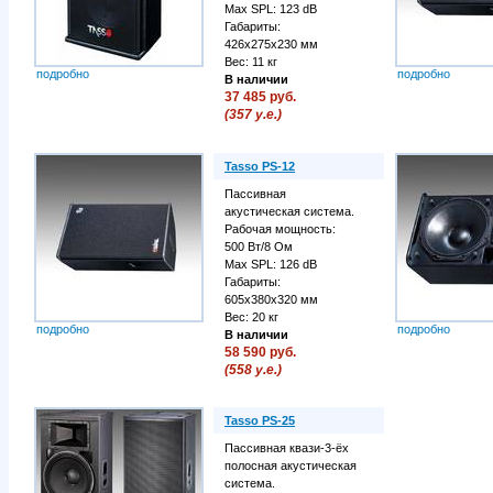
Max SPL: 123 dB
Габариты:
426х275х230 мм
Вес: 11 кг
подробно
подробно
В наличии
37 485 руб.
(357 у.е.)
Tasso PS-12
Пассивная
акустическая система.
Рабочая мощность:
500 Вт/8 Ом
Max SPL: 126 dB
Габариты:
605х380х320 мм
Вес: 20 кг
подробно
подробно
В наличии
58 590 руб.
(558 у.е.)
Tasso PS-25
Пассивная квази-3-ёх
полосная акустическая
система.