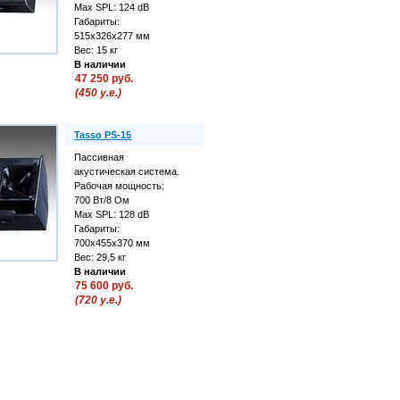
Max SPL: 124 dB
Габариты:
515х326х277 мм
Вес: 15 кг
В наличии
47 250 руб.
(450 у.е.)
Tasso PS-15
Пассивная
акустическая система.
Рабочая мощность:
700 Вт/8 Ом
Max SPL: 128 dB
Габариты:
700х455х370 мм
Вес: 29,5 кг
В наличии
75 600 руб.
(720 у.е.)