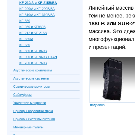
KF-210/A и KF-215B/BA
Линейный массив 
KF-290/A и KF-290B/BA
тем не менее, ре
KF-310/A и KF-310B/BA
KF-560
188LB или SUB-2
KF-930 и KF930B
массива. Это иде
KF-212 и KF-215B
многофункционал
KF-660/A
KF-680
и презентаций.
KF-860 и KF-860B
KF-960 и KF-960B TITAN
KF-760 и KF-760B
Акустические комплекты
Акустические системы
Сценические мониторы
Сабвуферы
Усилители мощности
подробно
Приборы обработки звука
Приборы системы питания
Микшерные пульты