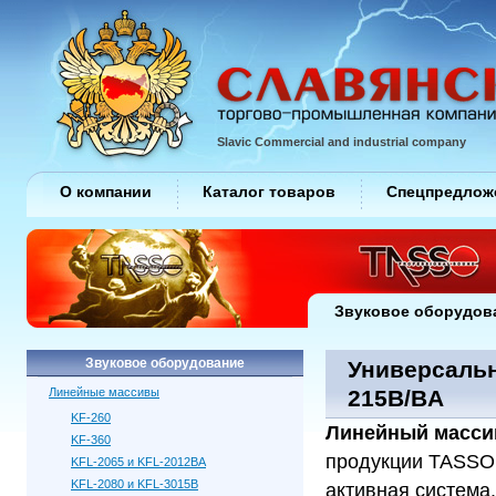
Slavic Commercial and industrial company
О компании
Каталог товаров
Спецпредлож
Звуковое оборудов
Звуковое оборудование
Универсальн
Линейные массивы
215B/BA
KF-260
Линейный массив
KF-360
продукции TASSO.
KFL-2065 и KFL-2012BA
KFL-2080 и KFL-3015B
активная система.