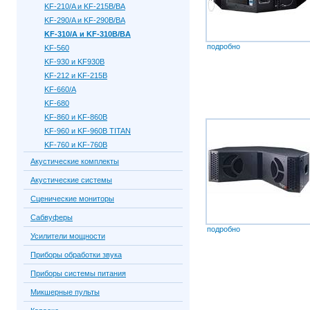
KF-210/A и KF-215B/BA
KF-290/A и KF-290B/BA
KF-310/A и KF-310B/BA
подробно
KF-560
KF-930 и KF930B
KF-212 и KF-215B
KF-660/A
KF-680
KF-860 и KF-860B
KF-960 и KF-960B TITAN
KF-760 и KF-760B
Акустические комплекты
Акустические системы
Сценические мониторы
Сабвуферы
подробно
Усилители мощности
Приборы обработки звука
Приборы системы питания
Микшерные пульты