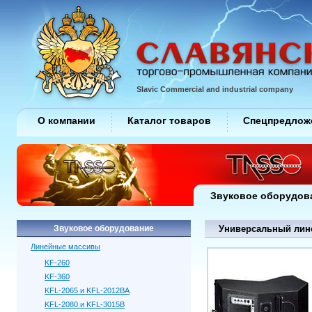
Slavic Commercial and industrial company
О компании
Каталог товаров
Спецпредлож
Звуковое оборудов
Звуковое оборудование
Универсальный лине
Линейные массивы
KF-260
KF-360
KFL-2065 и KFL-2012BA
KFL-2080 и KFL-3015B