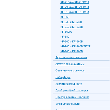
KF-210/A и KF-215B/BA
KF-290/A и KF-290B/BA
KF-310/A и KF-310B/BA
KF-560
KF-930 и KF930B
KF-212 и KF-215B
KF-660/A
KF-680
KF-860 и KF-860B
KF-960 и KF-960B TITAN
KF-760 и KF-760B
Акустические комплекты
Акустические системы
Сценические мониторы
Сабвуферы
Усилители мощности
Приборы обработки звука
Приборы системы питания
Микшерные пульты