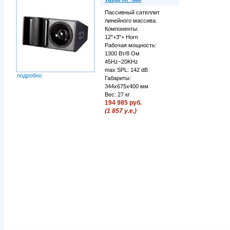
Пассивный сателлит
линейного массива.
Компоненты:
12"+3"+ Horn
Рабочая мощность:
1300 Вт/8 Ом
45Hz~20KHz
max SPL: 142 dB
подробно
Габариты:
344х675х400 мм
Вес: 27 кг
194 985 руб.
(1 857 у.е.)