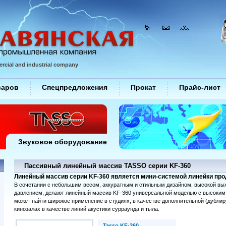
rcial and industrial company
варов
Спецпредложения
Прокат
Прайс-лист
Звуковое оборудование
Пассивный линейный массив TASSO серии KF-360
Линейный массив серии KF-360 является мини-системой линейки про
В сочетании с небольшим весом, аккуратным и стильным дизайном, высокой в
давлением, делают линейный массив KF-360 универсальной моделью с высоким 
может найти широкое применение в студиях, в качестве дополнительной (дублир
кинозалах в качестве линий акустики сурраунда и тыла.
Tasso KF-360