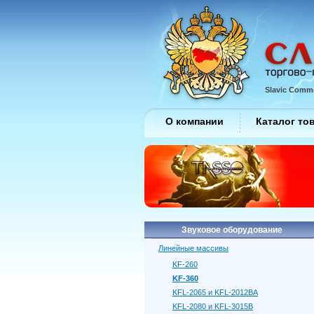
Slavic Comme
О компании
Каталог то
Звуковое оборудование
Линейные массивы
KF-260
KF-360
KFL-2065 и KFL-2012BA
KFL-2080 и KFL-3015B