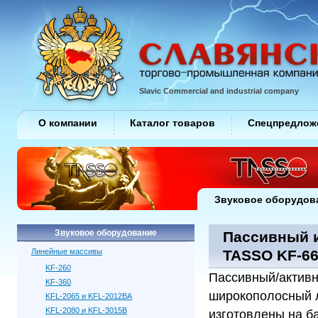
Slavic Commercial and industrial company
О компании
Каталог товаров
Спецпредлож
Звуковое оборудов
Звуковое оборудование
Пассивный и
Линейные массивы
TASSO KF-66
KF-260
Пассивный/актив
KF-360
широкополосный 
KFL-2065 и KFL-2012BA
KFL-2080 и KFL-3015B
изготовлены на б