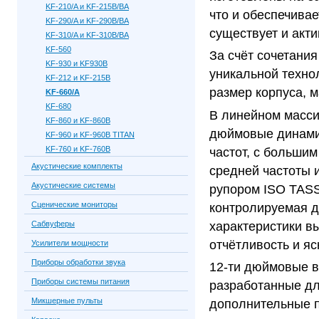
KF-210/A и KF-215B/BA
что и обеспечива
KF-290/A и KF-290B/BA
существует и акти
KF-310/A и KF-310B/BA
KF-560
За счёт сочетани
KF-930 и KF930B
уникальной техно
KF-212 и KF-215B
размер корпуса, 
KF-660/A
KF-680
В линейном масс
KF-860 и KF-860B
дюймовые динами
KF-960 и KF-960B TITAN
KF-760 и KF-760B
частот, с больши
Акустические комплекты
средней частоты 
Акустические системы
рупором ISO TASS
Сценические мониторы
контролируемая д
характеристики в
Сабвуферы
отчётливость и яс
Усилители мощности
Приборы обработки звука
12-ти дюймовые 
Приборы системы питания
разработанные дл
Микшерные пульты
дополнительные п