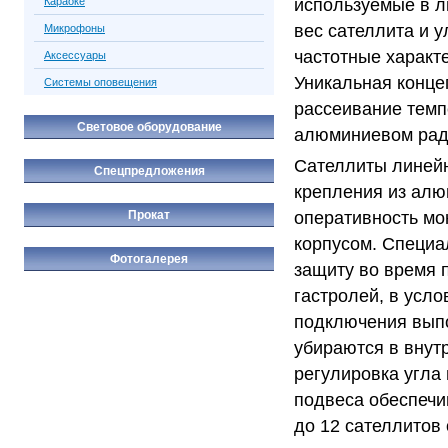
используемые в л
Караоке
вес сателлита и 
Микрофоны
частотные характ
Аксессуары
Уникальная конце
Системы оповещения
рассеивание темп
Световое оборудование
алюминиевом ради
Сателлиты линейн
Спецпредложения
крепления из алю
Прокат
оперативность мо
корпусом. Специа
Фотогалерея
защиту во время 
гастролей, в усл
подключения вып
убираются в внутр
регулировка угла
подвеса обеспечи
до 12 сателлитов