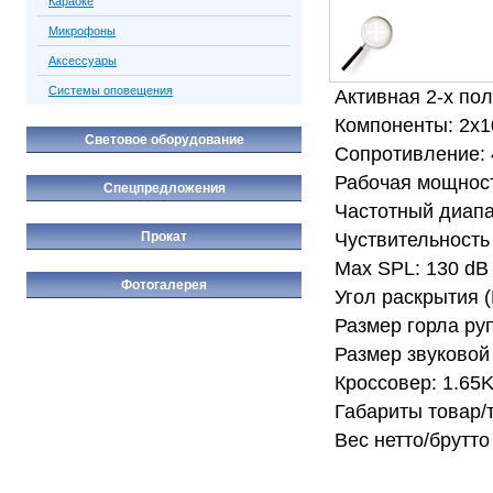
Караоке
Микрофоны
Аксессуары
Системы оповещения
Активная 2-х по
Компоненты: 2x10
Световое оборудование
Сопротивление:
Рабочая мощност
Спецпредложения
Частотный диап
Чуствительность 
Прокат
Max SPL: 130 dB
Фотогалерея
Угол раскрытия (
Размер горла ру
Размер звуковой
Кроссовер: 1.65
Габариты товар/
Вес нетто/брутто 