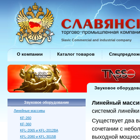
Slavic Commercial and industrial company
О компании
Каталог товаров
Спецпредлож
Звуковое оборудов
Линейный массив
Звуковое оборудование
системой линейки
Линейные массивы
KF-260
Существует два ва
KF-360
сочетании с небо
KFL-2065 и KFL-2012BA
выходной мощнос
KFL-2080 и KFL-3015B