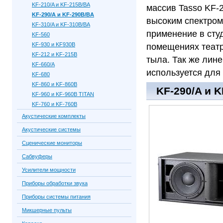
KF-210/A и KF-215B/BA
массив Tasso KF-
KF-290/A и KF-290B/BA
высоким спектром
KF-310/A и KF-310B/BA
применение в сту
KF-560
KF-930 и KF930B
помещениях театр
KF-212 и KF-215B
тыла. Так же лин
KF-660/A
используется для
KF-680
KF-860 и KF-860B
KF-290/A и K
KF-960 и KF-960B TITAN
KF-760 и KF-760B
Акустические комплекты
Акустические системы
Сценические мониторы
Сабвуферы
Усилители мощности
Приборы обработки звука
Приборы системы питания
Микшерные пульты