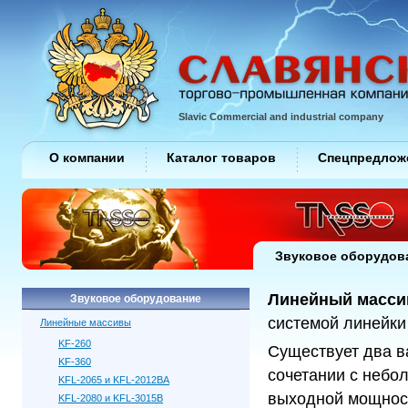
Slavic Commercial and industrial company
О компании
Каталог товаров
Спецпредлож
Звуковое оборудов
Линейный массив
Звуковое оборудование
системой линейки
Линейные массивы
KF-260
Существует два ва
KF-360
сочетании с небо
KFL-2065 и KFL-2012BA
выходной мощнос
KFL-2080 и KFL-3015B