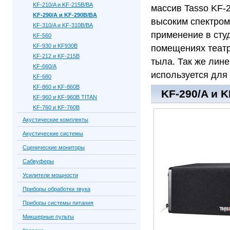
KF-210/A и KF-215B/BA
массив Tasso KF-
KF-290/A и KF-290B/BA
высоким спектром
KF-310/A и KF-310B/BA
применение в сту
KF-560
KF-930 и KF930B
помещениях театр
KF-212 и KF-215B
тыла. Так же лин
KF-660/A
используется для
KF-680
KF-860 и KF-860B
KF-290/A и K
KF-960 и KF-960B TITAN
KF-760 и KF-760B
Акустические комплекты
Акустические системы
Сценические мониторы
Сабвуферы
Усилители мощности
Приборы обработки звука
Приборы системы питания
Микшерные пульты