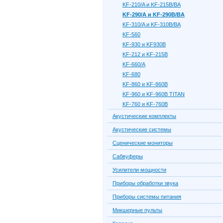
KF-210/A и KF-215B/BA
KF-290/A и KF-290B/BA
KF-310/A и KF-310B/BA
KF-560
KF-930 и KF930B
KF-212 и KF-215B
KF-660/A
KF-680
KF-860 и KF-860B
KF-960 и KF-960B TITAN
KF-760 и KF-760B
Акустические комплекты
Акустические системы
Сценические мониторы
Сабвуферы
Усилители мощности
Приборы обработки звука
Приборы системы питания
Микшерные пульты