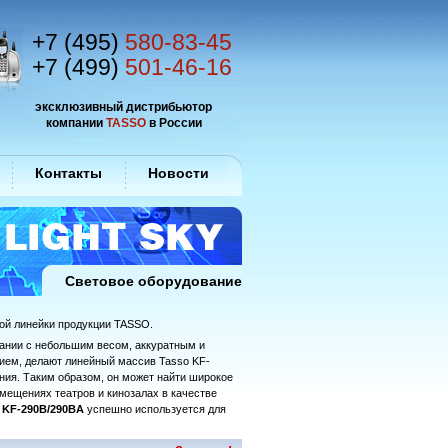
+7 (495)
580-83-45
+7 (499)
501-46-16
эксклюзивный дистрибьютор
компании
TASSO
в России
Контакты
Новости
Световое оборудование
ой линейки продукции TASSO.
етании с небольшим весом, аккуратным и
ем, делают линейный массив Tasso KF-
ния. Таким образом, он может найти широкое
омещениях театров и кинозалах в качестве
и KF-290B/290BA
успешно используется для