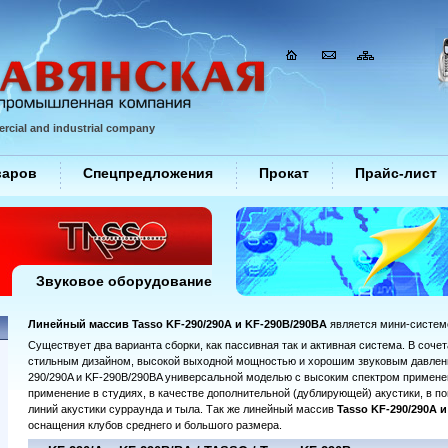
rcial and industrial company
варов
Спецпредложения
Прокат
Прайс-лист
Звуковое оборудование
Линейный массив Tasso KF-290/290A и KF-290B/290BA
является мини-систем
Существует два варианта сборки, как пассивная так и активная система. В соч
стильным дизайном, высокой выходной мощностью и хорошим звуковым давлени
290/290A и KF-290B/290BA универсальной моделью с высоким спектром примене
применение в студиях, в качестве дополнительной (дублирующей) акустики, в п
линий акустики сурраунда и тыла. Так же линейный массив
Tasso KF-290/290A 
оснащения клубов среднего и большого размера.