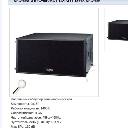
KF-290/A и KF-290B/BA / TASSO / Tasso KF-290B
Пассивный сабвуфер линейного массива.
Компоненты: 2x15"
Рабочая мощность: 1400 Вт
Сопротивление: 4 Ом
Частотный диапазон: 45Hz~450Hz
Чуствительность (1Вт/1м): 103 dB
Max SPL: 130 dB