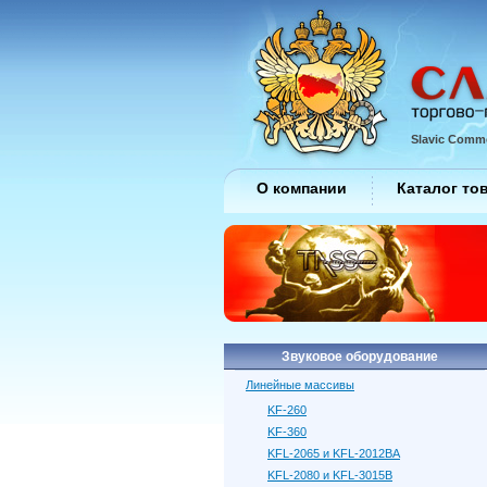
Slavic Comme
О компании
Каталог то
Звуковое оборудование
Линейные массивы
KF-260
KF-360
KFL-2065 и KFL-2012BA
KFL-2080 и KFL-3015B