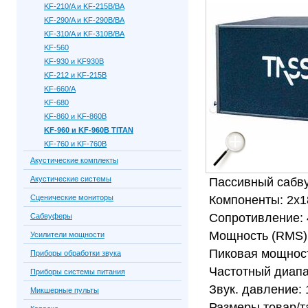
KF-210/A и KF-215B/BA
KF-290/A и KF-290B/BA
KF-310/A и KF-310B/BA
KF-560
KF-930 и KF930B
KF-212 и KF-215B
KF-660/A
KF-680
KF-860 и KF-860B
KF-960 и KF-960B TITAN
KF-760 и KF-760B
Акустические комплекты
Акустические системы
Пассивный сабву
Сценические мониторы
Компоненты: 2x1
Сопротивление: 
Сабвуферы
Мощность (RMS):
Усилители мощности
Пиковая мощност
Приборы обработки звука
Частотный диапа
Приборы системы питания
Звук. давление: 
Микшерные пульты
Размеры товар/т