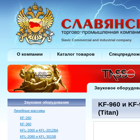
Slavic Commercial and industrial company
О компании
Каталог товаров
Спецпредлож
Звуковое оборудов
Звуковое оборудование
KF-960 и KF-
Линейные массивы
(Titan)
KF-260
KF-360
KFL-2065 и KFL-2012BA
KFL-2080 и KFL-3015B