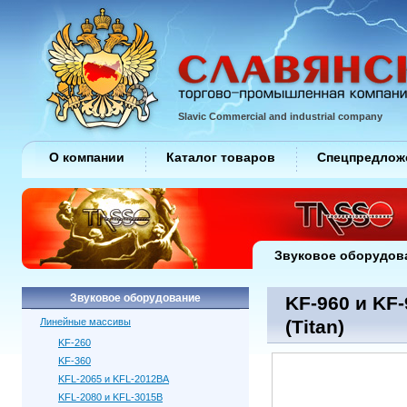
Slavic Commercial and industrial company
О компании
Каталог товаров
Спецпредлож
Звуковое оборудов
Звуковое оборудование
KF-960 и KF-
Линейные массивы
(Titan)
KF-260
KF-360
KFL-2065 и KFL-2012BA
KFL-2080 и KFL-3015B