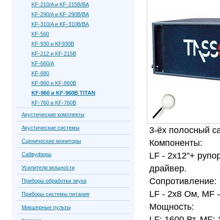
KF-210/A и KF-215B/BA
KF-290/A и KF-290B/BA
KF-310/A и KF-310B/BA
KF-560
KF-930 и KF930B
KF-212 и KF-215B
KF-660/A
KF-680
KF-860 и KF-860B
KF-960 и KF-960B TITAN
KF-760 и KF-760B
Акустические комплекты
Акустические системы
3-ёх полосный с
Сценические мониторы
Компоненты:
LF - 2x12"+ рупо
Сабвуферы
драйвер.
Усилители мощности
Сопротивление:
Приборы обработки звука
LF - 2x8 Ом, MF 
Приборы системы питания
Мощность:
Микшерные пульты
LF: 1600 Вт, MF: 