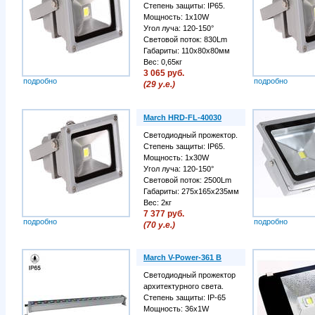
Степень защиты: IP65.
Мощность: 1х10W
Угол луча: 120-150°
Cветовой поток: 830Lm
Габариты: 110х80х80мм
Вес: 0,65кг
3 065 руб.
подробно
подробно
(29 у.е.)
March HRD-FL-40030
Светодиодный прожектор.
Степень защиты: IP65.
Мощность: 1х30W
Угол луча: 120-150°
Cветовой поток: 2500Lm
Габариты: 275х165х235мм
Вес: 2кг
7 377 руб.
подробно
подробно
(70 у.е.)
March V-Power-361 B
Светодиодный прожектор
архитектурного света.
Степень защиты: IP-65
Мощность: 36х1W