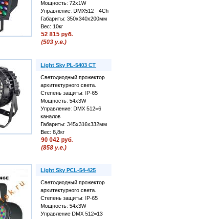
Мощность: 72х1W
Управление: DMX512 - 4Ch
Габариты: 350х340х200мм
Вес: 10кг
52 815 руб.
(503 у.е.)
Light Sky PL-5403 CT
Светодиодный прожектор
архитектурного света.
Степень защиты: IP-65
Мощность: 54х3W
Управление: DMX 512=6
каналов
Габариты: 345x316x332мм
Вес: 8,8кг
90 042 руб.
(858 у.е.)
Light Sky PCL-54-425
Светодиодный прожектор
архитектурного света.
Степень защиты: IP-65
Мощность: 54х3W
Управление DMX 512=13