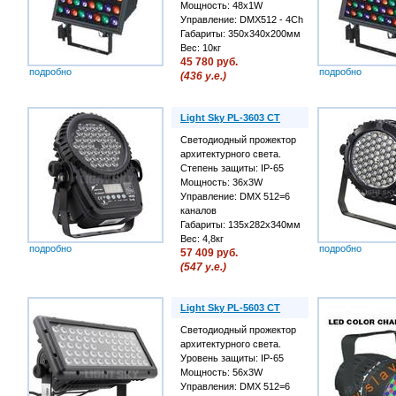
Мощность: 48х1W
Управление: DMX512 - 4Ch
Габариты: 350х340х200мм
Вес: 10кг
45 780 руб.
подробно
подробно
(436 у.е.)
Light Sky PL-3603 CT
Светодиодный прожектор
архитектурного света.
Степень защиты: IP-65
Мощность: 36х3W
Управление: DMX 512=6
каналов
Габариты: 135х282х340мм
Вес: 4,8кг
подробно
подробно
57 409 руб.
(547 у.е.)
Light Sky PL-5603 CT
Светодиодный прожектор
архитектурного света.
Уровень защиты: IP-65
Мощность: 56х3W
Управления: DMX 512=6