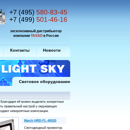
+7 (495)
580-83-45
+7 (499)
501-46-16
эксклюзивный дистрибьютор
компании
TASSO
в России
Контакты
Новости
Световое оборудование
. Благодаря ей можно выделить конкретные
ать правильный настрой у окружающих
оздают невероятные композиции.
March HRD-FL-40020
Светодиодный прожектор.