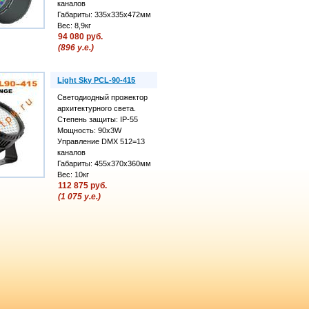
каналов
Габариты: 335x335x472мм
Вес: 8,9кг
94 080 руб.
(896 у.е.)
Light Sky PCL-90-415
Светодиодный прожектор
архитектурного света.
Степень защиты: IP-55
Мощность: 90х3W
Управление DMX 512=13
каналов
Габариты: 455x370x360мм
Вес: 10кг
112 875 руб.
(1 075 у.е.)