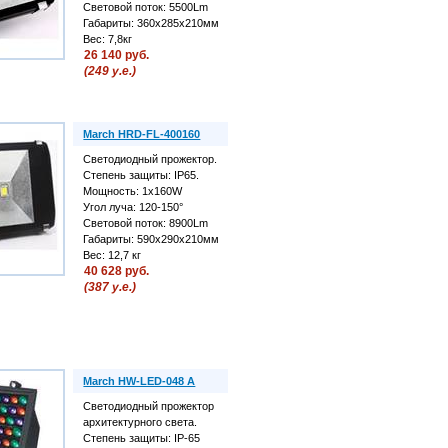
Световой поток: 5500Lm
Габариты: 360х285х210мм
Вес: 7,8кг
26 140 руб.
(249 у.е.)
March HRD-FL-400160
Светодиодный прожектор.
Степень защиты: IP65.
Мощность: 1х160W
Угол луча: 120-150°
Световой поток: 8900Lm
Габариты: 590х290х210мм
Вес: 12,7 кг
40 628 руб.
(387 у.е.)
March HW-LED-048 A
Светодиодный прожектор
архитектурного света.
Степень защиты: IP-65