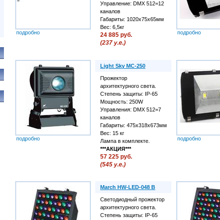
Управление: DMX 512=12
каналов
Габариты: 1020х75х65мм
Вес: 6,5кг
подробно
подробно
24 885 руб.
(237 у.е.)
Light Sky MC-250
Прожектор
архитектурного света.
Степень защиты: IP-65
Мощность: 250W
Управления: DMX 512=7
каналов
Габариты: 475х318х673мм
Вес: 15 кг
подробно
подробно
Лампа в комплекте.
***АКЦИЯ***
57 225 руб.
(545 у.е.)
March HW-LED-048 B
Светодиодный прожектор
архитектурного света.
Степень защиты: IP-65