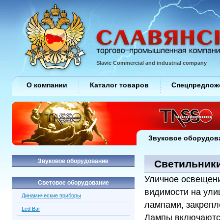
Slavic Commercial and industrial company
О компании
Каталог товаров
Спецпредлож
Звуковое оборудов
Звуковое оборудование
Светильник
Уличное освещени
Световое оборудование
видимости на ули
Динамические приборы
лампами, закрепл
Led Bar
Лампы включаются