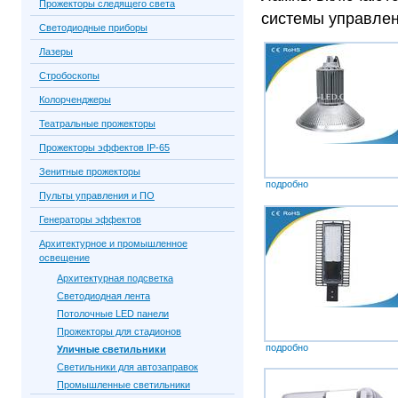
Прожекторы следящего света
системы управлен
Светодиодные приборы
Лазеры
Стробоскопы
Колорченджеры
Театральные прожекторы
Прожекторы эффектов IP-65
Зенитные прожекторы
подробно
Пульты управления и ПО
Генераторы эффектов
Архитектурное и промышленное
освещение
Архитектурная подсветка
Светодиодная лента
Потолочные LED панели
Прожекторы для стадионов
подробно
Уличные светильники
Светильники для автозаправок
Промышленные светильники